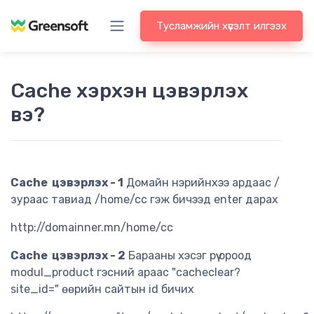
Тусламжийн хүсэлт илгээх
Cache хэрхэн цэвэрлэх
вэ?
Cache цэвэрлэх - 1
Домайн нэрийнхээ ардаас /
зураас тавиад /home/cc гэж бичээд enter дарах
http://domainner.mn/home/cc
Cache цэвэрлэх - 2
Барааны хэсэг рүү ороод
modul_product гэсний араас "cacheclear?
site_id=" өөрийн сайтын id бичих