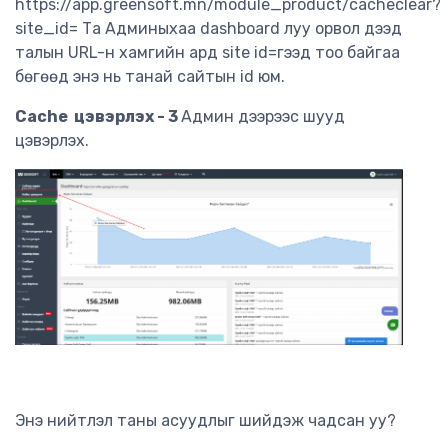
https://app.greensoft.mn/module_product/cacheclear?
site_id= Та Админыхаа dashboard луу орвол дээд
талын URL-н хамгийн ард site id=гээд тоо байгаа
бөгөөд энэ нь танай сайтын id юм.
Cache цэвэрлэх - 3
Админ дээрээс шууд
цэвэрлэх.
Энэ нийтлэл таны асуудлыг шийдэж чадсан уу?