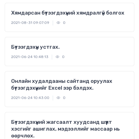
Хямдарсан бүтээгдэхүүний хямдралгүй болгох
2021-08-31 09:07:09
0
Бүтээгдэхүүн устгах.
2021-06-24 10:48:13
0
Онлайн худалдааны сайтанд оруулах
бүтээгдэхүүнийг Excel ээр бэлдэх.
2021-06-24 10:43:00
0
Бүтээгдэхүүний жагсаалт хуудсанд шүүлт
хэсгийг ашиглах, мэдээллийг массаар нь
өөрчлөх.