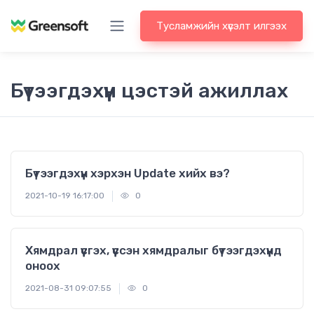
Тусламжийн хүсэлт илгээх
Бүтээгдэхүүн цэстэй ажиллах
Бүтээгдэхүүн хэрхэн Update хийх вэ?
2021-10-19 16:17:00
0
Хямдрал үүсгэх, үүссэн хямдралыг бүтээгдэхүүнд
оноох
2021-08-31 09:07:55
0