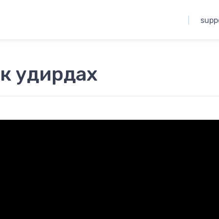
|
supp
к удирдах