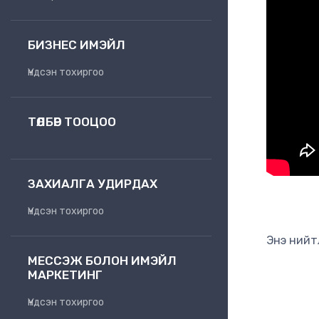
БИЗНЕС ИМЭЙЛ
Үндсэн тохиргоо
ТӨЛБӨР ТООЦОО
ЗАХИАЛГА УДИРДАХ
Үндсэн тохиргоо
Энэ нийт
МЕССЭЖ БОЛОН ИМЭЙЛ
МАРКЕТИНГ
Үндсэн тохиргоо