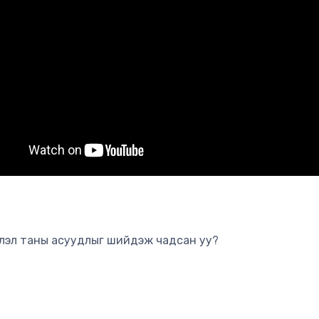
лэл таны асуудлыг шийдэж чадсан уу?