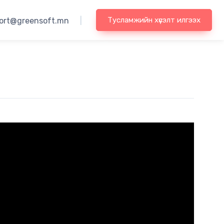
Тусламжийн хүсэлт илгээх
ort@greensoft.mn
|