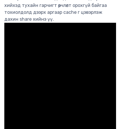
хийхэд тухайн гарчигт өөрчлөлт орохгүй байгаа
тохиолдолд дээрх аргаар cache г цэвэрлэж
дахин share хийнэ үү.