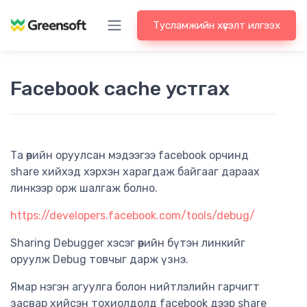
Тусламжийн хүсэлт илгээх
Facebook cache устгах
Та өөрийн оруулсан мэдээгээ facebook орчинд
share хийхэд хэрхэн харагдаж байгааг дараах
линкээр орж шалгаж болно.
https://developers.facebook.com/tools/debug/
Sharing Debugger хэсэг өөрийн бүтэн линкийг
оруулж Debug товчыг дарж үзнэ.
Ямар нэгэн агуулга болон нийтлэлийн гарчигт
засвар хийсэн тохиолдолд facebook дээр share