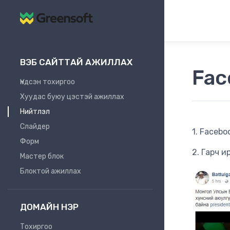
ВЭБ САЙТТАЙ АЖИЛЛАХ
Fac
Үндсэн тохиргоо
Хуудас буюу цэстэй ажиллах
Нийтлэл
Слайдер
1. Faceb
Форм
2. Гарч и
Мастер блок
Блоктой ажиллах
ДОМАЙН НЭР
Тохиргоо