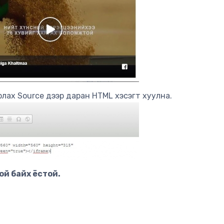
байрлах Source дээр даран HTML хэсэгт хуулна.
той байх ёстой.