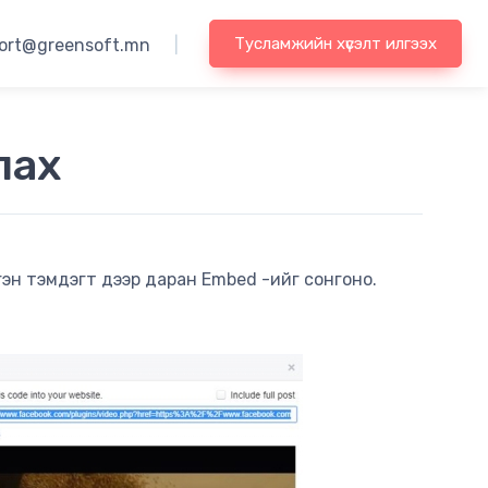
Тусламжийн хүсэлт илгээх
ort@greensoft.mn
|
лах
гэн тэмдэгт дээр даран Embed -ийг сонгоно.