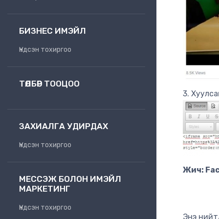
БИЗНЕС ИМЭЙЛ
Үндсэн тохиргоо
ТӨЛБӨР ТООЦОО
3. Хуулса
ЗАХИАЛГА УДИРДАХ
Үндсэн тохиргоо
Жич: Fac
МЕССЭЖ БОЛОН ИМЭЙЛ
МАРКЕТИНГ
Үндсэн тохиргоо
Энэ нийт