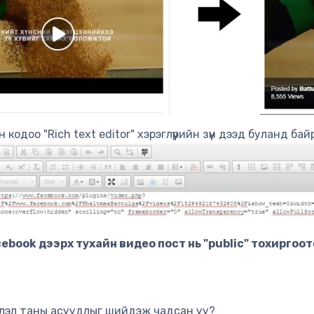
н кодоо "Rich text editor" хэрэглүүрийн зүүн дээд буланд 
ebook дээрх тухайн видео пост нь "public" тохиргоо
лэл таны асуудлыг шийдэж чадсан уу?