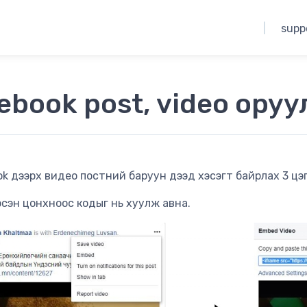
|
supp
ebook post, video оруу
ook дээрх видео постний баруун дээд хэсэгт байрлах 3 цэ
рсэн цонхноос кодыг нь хуулж авна.